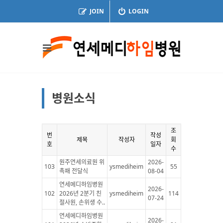
JOIN
LOGIN
병원소식
조
번
작성
제목
작성자
회
호
일자
수
원주연세의료원 위
2026-
103
ysmediheim
55
촉패 전달식
08-04
연세메디하임병원
2026-
102
2026년 2분기 친
ysmediheim
114
07-24
절사원, 손위생 수..
연세메디하임병원
2026-