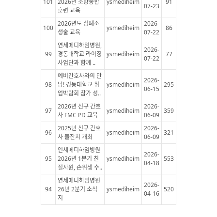
101
2026년 소방종합
ysmediheim
91
07-23
훈련 교육
2026년도 심폐소
2026-
100
ysmediheim
86
생술 교육
07-22
연세메디하임병원,
2026-
99
경동대학교 라이징
ysmediheim
77
07-22
사업단과 함께 ..
예비간호사와의 만
2026-
98
남! 경동대학교 취
ysmediheim
295
06-15
업박람회 참가 성..
2026년 신규 간호
2026-
97
ysmediheim
359
사 FMC PD 교육
06-09
2025년 신규 간호
2026-
96
ysmediheim
321
사 돌잔치 개최
06-09
연세메디하임병원
2026-
95
2026년 1분기 친
ysmediheim
553
04-18
절사원, 손위생 수..
연세메디하임병원
2026-
94
26년 2분기 소식
ysmediheim
520
04-16
지